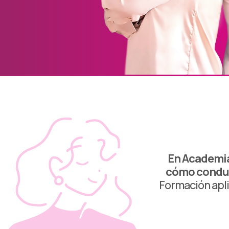
En Academia
cómo conducí
Formación apl