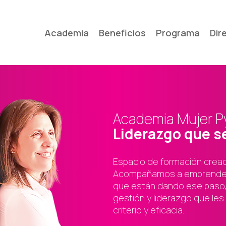
Academia
Beneficios
Programa
Dir
Academia Mujer 
Liderazgo que s
Espacio de formación cread
Acompañamos a emprendedo
que están dando ese paso, 
gestión y liderazgo que les 
criterio y eficacia.